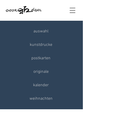
auswahl
kunstdrucke
postkarten
originale
kalender
weihnachten