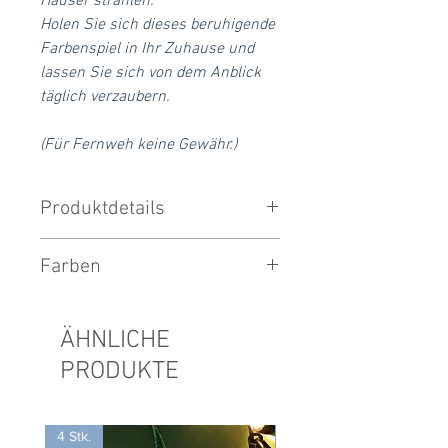
Häuser strahlen.
Holen Sie sich dieses beruhigende
Farbenspiel in Ihr Zuhause und
lassen Sie sich von dem Anblick
täglich verzaubern.
(Für Fernweh keine Gewähr.)
Produktdetails
DIN A5 Druck
Farben
190g Hahnemühle Aquarellpapier
William Turner
Das letzte Bild ist als Farbreferenz zu
aus 100% Hadern bestehend
verwenden.
ÄHNLICHE
lichtbeständig
Dort entsprechen die Farben dem
von höchster
PRODUKTE
physischen Druck am meisten.
Alterungsbeständigkeit
leuchtende Farben
Verpackung aus Biokunststoff
4 Stk.
4 Stk.