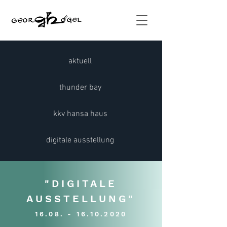
aktuell
thunder bay
kkv hansa haus
digitale ausstellung
"DIGITALE
AUSSTELLU
NG
"
16.08. - 16.10.2020