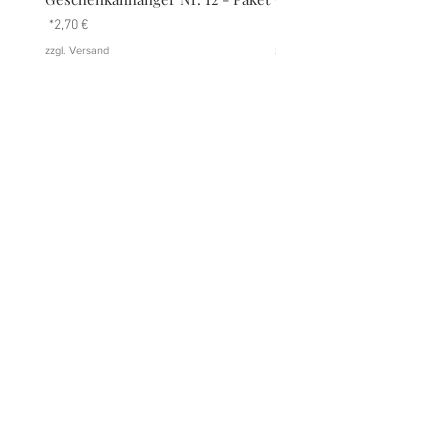
Preis
Preis
2,70 €
2,70 €
zzgl. Versand
zzgl. Versand
DATENSCHUTZ
AGB
IMPRESSUM