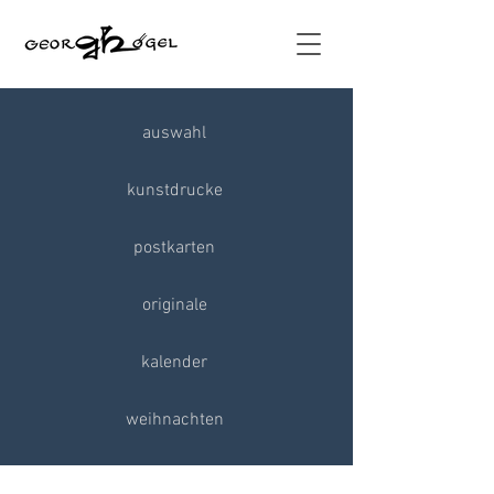
auswahl
kunstdrucke
postkarten
originale
kalender
weihnachten