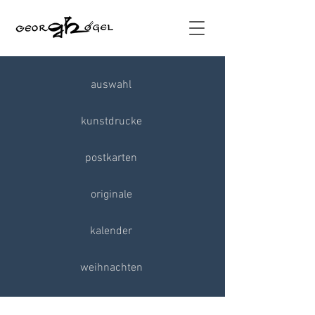
auswahl
kunstdrucke
postkarten
originale
kalender
weihnachten