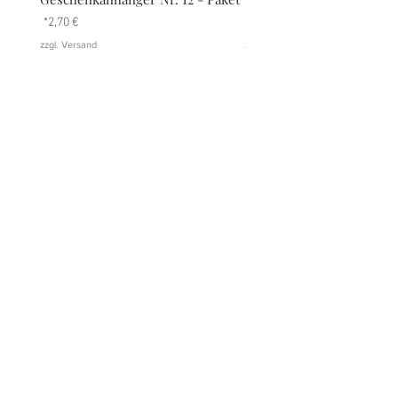
Preis
Preis
2,70 €
2,70 €
zzgl. Versand
zzgl. Versand
DATENSCHUTZ
AGB
IMPRESSUM