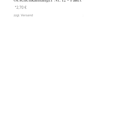
Preis
Preis
2,70 €
2,70 €
zzgl. Versand
zzgl. Versand
DATENSCHUTZ
AGB
IMPRESSUM