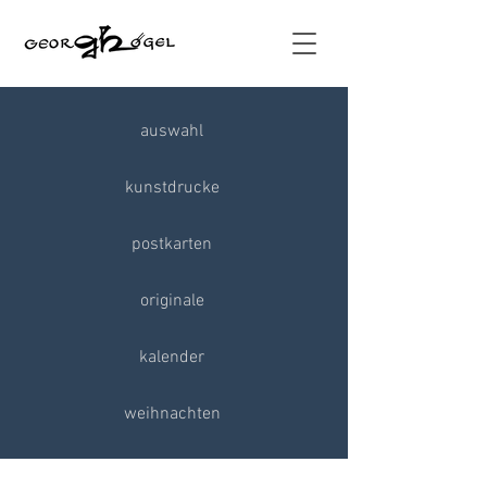
auswahl
kunstdrucke
postkarten
originale
kalender
weihnachten